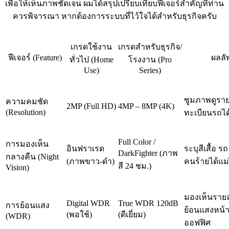
เพื่อให้เห็นภาพชัดเจน ผมได้สรุปเปรียบเทียบฟีเจอร์สำคัญที่ท่าน
ควรพิจารณา หากต้องการระบบที่ไว้ใจได้สำหรับธุรกิจครับ
เกรดใช้งาน
เกรดสำหรับธุรกิจ/
ฟีเจอร์ (Feature)
ผลลั
ทั่วไป (Home
โรงงาน (Pro
Use)
Series)
ซูมภาพดูราย
ความคมชัด
2MP (Full HD)
4MP – 8MP (4K)
(Resolution)
ทะเบียนรถได
Full Color /
การมองเห็น
อินฟราเรด
ระบุสีเสื้อ 
DarkFighter (ภาพ
กลางคืน (Night
(ภาพขาว-ดำ)
คนร้ายได้แม
สี 24 ชม.)
Vision)
มองเห็นรายละ
Digital WDR
True WDR 120dB
การย้อนแสง
ย้อนแสงหน้
(พอใช้)
(ดีเยี่ยม)
(WDR)
ออฟฟิศ