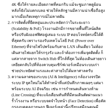
4K ซึ่งให้รายละเอียดภาพที่คมกริบ แม้จะซูมภาพดูย้อน
หลังก็ยังไม่แตกเบลอ ช่วยให้หลักฐานมีความน่าเชื่อถือสูง
มากเมื่อเกิดเหตุการณ์ไม่คาดฝัน
การติดตั้งที่ยืดหยุ่นและประหยัดกว่าในระยะยาว
(Scalability & PoE) โรงงานมักมีการขยายพื้นที่ไลน์ผลิต
หรือปรับผังออฟฟิศอยู่เสมอ ระบบ IP ตอบโจทย์ตรงนี้ได้ดี
ที่สุดครับ เพราะรองรับเทคโนโลยี PoE (Power over
Ethernet) ที่จ่ายไฟไปพร้อมกับสาย LAN เส้นเดียว ไม่ต้อง
เดินสายไฟแยกให้รกรุงรัง และถ้าต้องการเพิ่มจุดติดตั้ง ก็
แค่ลากสายจาก Switch Hub ที่ใกล้ที่สุด ไม่ต้องเดินสายยาว
เหยียดกลับไปที่ห้องควบคุมเซิร์ฟเวอร์เหมือนระบบเก่า
ช่วยประหยัดค่าแรงและค่าสายไปได้มหาศาลครับ
ความฉลาดของระบบ (AI & Intelligence) กล้องวงจรปิด
ระบบ IP ยุคใหม่ไม่ได้ทำหน้าที่แค่บันทึกภาพเฉยๆ แต่มา
พร้อมระบบ AI อัจฉริยะ เช่น การกำหนดเส้นหวงห้าม
(Line Crossing) ที่จะแจ้งเตือนทันทีที่มีคนเดินตัดผ่านแนว
รั้วโรงงาน หรือระบบจดจำใบหน้า (Face Detection) เพื่อคัด
กรองบุคคลภายนอก ฟีเจอร์เหล่านี้เปรียบเสมือนคุณมี