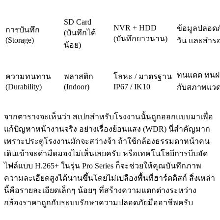
SD Card
NVR + HDD
ข้อมูลปลอดภ
การบันทึก
(บันทึกได้
(บันทึกยาวนาน)
(Storage)
วัน และสำรอ
น้อย)
ทนแดด ทนฝ
ความทนทาน
พลาสติก
โลหะ / มาตรฐาน
(Durability)
(Indoor)
IP67 / IK10
กับสภาพแวด
จากตารางจะเห็นว่า สเปกสำหรับโรงงานนั้นถูกออกแบบมาเพื่อ
แก้ปัญหาหน้างานจริง อย่างเรื่องย้อนแสง (WDR) นี่สำคัญมาก
เพราะประตูโรงงานมักจะสว่างจ้า ถ้าใช้กล้องธรรมดาหน้าคน
เดินเข้าจะดำมืดมองไม่เห็นเลยครับ หรือเทคโนโลยีการบีบอัด
ไฟล์แบบ H.265+ ในรุ่น Pro Series ก็จะช่วยให้คุณบันทึกภาพ
ความละเอียดสูงได้นานขึ้นโดยไม่เปลืองพื้นที่ฮาร์ดดิสก์ สิ่งเหล่า
นี้คือรายละเอียดเล็กๆ น้อยๆ ที่สร้างความแตกต่างระหว่าง
กล้องราคาถูกกับระบบรักษาความปลอดภัยมืออาชีพครับ