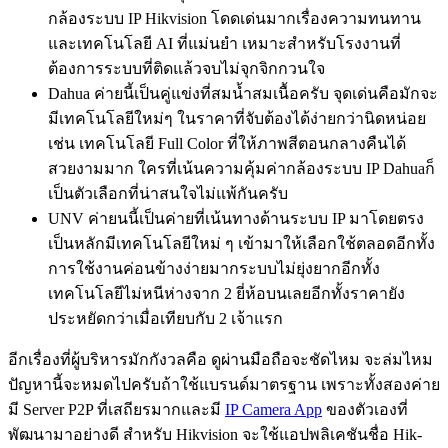
กล้องระบบ IP Hikvision โดดเด่นมากเรื่องความทนทาน
และเทคโนโลยี AI ที่แม่นยำ เหมาะสำหรับโรงงานที่
ต้องการระบบที่ติดแล้วจบไม่จุกจิกกวนใจ
Dahua ค่ายนี้เป็นคู่แข่งที่สมน้ำสมเนื้อครับ จุดเด่นคือมักจะ
มีเทคโนโลยีใหม่ๆ ในราคาที่จับต้องได้ง่ายกว่านิดหน่อย
เช่น เทคโนโลยี Full Color ที่ให้ภาพสีตอนกลางคืนได้
สวยงามมาก ใครที่เน้นความคุ้มค่ากล้องระบบ IP Dahuaก็
เป็นตัวเลือกที่น่าสนใจไม่แพ้กันครับ
UNV ค่ายนนี้เป็นค่ายที่เน้นทางด้านระบบ IP มาโดยตรง
เป็นหลักมีเทคโนโลยีใหม่ ๆ เข้ามาให้เลือกใช้ตลอดอีกทั้ง
การใช้งานค่อนข้างง่ายมากระบบไม่ยุ่งยากอีกทั้ง
เทคโนโลยีไม่หนีห่างจาก 2 ยี่ห้อบนเลยอีกทั้งราคายัง
ประหยัดกว่าเมื่อเทียบกับ 2 เจ้าแรก
อีกเรื่องที่ผู้บริหารมักกังวลคือ ดูผ่านมือถือจะชัดไหม จะล่มไหม
ปัญหานี้จะหมดไปครับถ้าใช้แบรนด์มาตรฐาน เพราะทั้งสองค่าย
มี Server P2P ที่เสถียรมากและมี
IP Camera App
ของตัวเองที่
พัฒนามาอย่างดี สำหรับ Hikvision จะใช้แอปพลิเคชันชื่อ Hik-