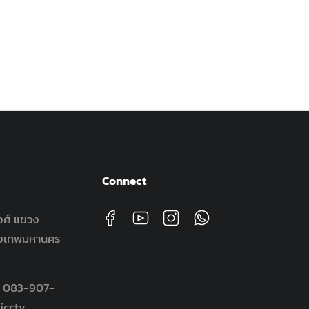
ชุดกล้อง
฿
14,900.
Connect
วงศ์ แขวง
กรุงเทพมหานคร
, 083-907-
icctv