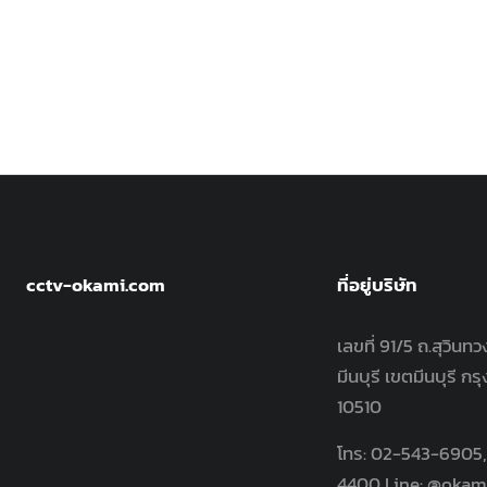
cctv-okami.com
ที่อยู่บริษัท
เลขที่ 91/5 ถ.สุวินท
มีนบุรี เขตมีนบุรี 
10510
โทร: 02-543-6905
4400 Line: @okam